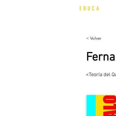
QUIJOT
EDUCA
< Volver
Ferna
<Teoría del Q