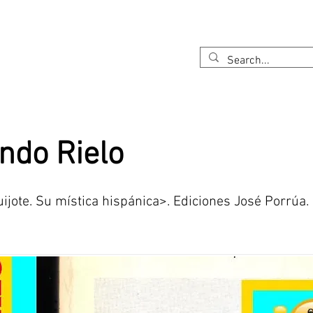
Inicio
¿Quiénes somos?
Cervantes
El Quijote
ndo Rielo
uijote. Su mística hispánica>. Ediciones José Porrúa.