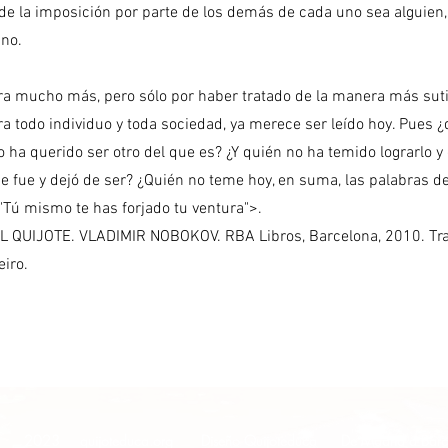
 y de la imposición por parte de los demás de cada uno sea alguien
uno.
rra mucho más, pero sólo por haber tratado de la manera más suti
ra todo individuo y toda sociedad, ya merece ser leído hoy. Pues ¿
no ha querido ser otro del que es? ¿Y quién no ha temido lograrlo 
que fue y dejó de ser? ¿Quién no teme hoy, en suma, las palabras de
 "Tú mismo te has forjado tu ventura">.
QUIJOTE. VLADIMIR NOBOKOV. RBA Libros, Barcelona, 2010. Tr
eiro.
2023 quijoteduca.org Diseño Quijoteduca De Madrid a Barce