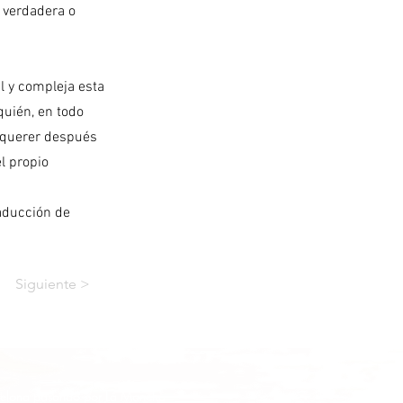
, verdadera o
l y compleja esta
quién, en todo
y querer después
l propio
aducción de
Siguiente >
lona pasando por La Mancha