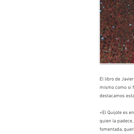
El libro de Javi
mismo como si fu
destacamos esta
<El Quijote es e
quien la padece,
fomentada, queri