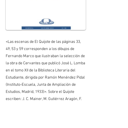
<Las escenas de El Quijote de las páginas 33,
49, 53 y 59 corresponden a los dibujos de
Fernando Marco que ilustraban la selección de
la obra de Cervantes que publicó José L. Lomba
en el tomo XII de la Biblioteca Literaria del
Estudiante, dirigida por Ramón Menéndez Pidal
(Instituto-Escuela, Junta de Ampliación de
Estudios, Madrid, 1933)>. Sobre el Quijote
escriben: J. C. Mainer, M. Gutiérrez Aragón, F.
Rico, J. Gracia, A. Trapiello, J. A. Millán.
Incluye el artículo: "El BILE y el debate sobre la
educación para la paz en el conflicto bélico