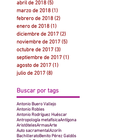
abril de 2018
(5)
5 entradas
marzo de 2018
(1)
1 entrada
febrero de 2018
(2)
2 entradas
enero de 2018
(1)
1 entrada
diciembre de 2017
(2)
2 entradas
noviembre de 2017
(5)
5 entradas
octubre de 2017
(3)
3 entradas
septiembre de 2017
(1)
1 entrada
agosto de 2017
(1)
1 entrada
julio de 2017
(8)
8 entradas
Buscar por tags
Antonio Buero Vallejo
Antonio Robles
Antonio Rodríguez Huéscar
Antropología metafísica
Antígona
Aristóteles
Armas
Arte
Auto sacramental
Azorín
Bachillerato
Benito Pérez Galdós