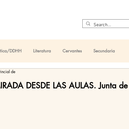
Inicio
¿Quiénes somos?
Cervantes
El Quijote
Ética/DDHH
Literatura
Cervantes
Secundaria
incial de
taria
Primaria
IRADA DESDE LAS AULAS. Junta de