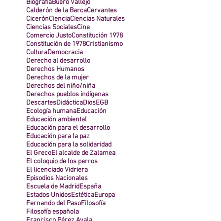
Biografía
Buero Vallejo
Calderón de la Barca
Cervantes
Cicerón
Ciencia
Ciencias Naturales
Ciencias Sociales
Cine
Comercio Justo
Constitución 1978
Constitución de 1978
Cristianismo
Cultura
Democracia
Derecho al desarrollo
Derechos Humanos
Derechos de la mujer
Derechos del niño/niña
Derechos pueblos indígenas
Descartes
Didáctica
Dios
EGB
Ecología humana
Educación
Educación ambiental
Educación para el desarrollo
Educación para la paz
Educación para la solidaridad
El Greco
El alcalde de Zalamea
El coloquio de los perros
El licenciado Vidriera
Episodios Nacionales
Escuela de Madrid
España
Estados Unidos
Estética
Europa
Fernando del Paso
Filosofía
Filosofía española
Francisco Pérez Ayala