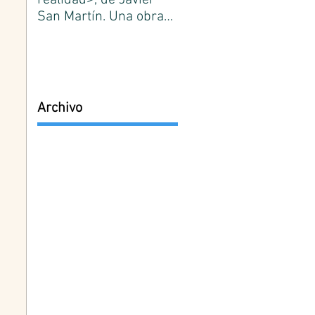
realidad>, de Javier
¿Qué es conocimiento?
San Martín. Una obra
José Ortega y Gasset.
de referencia de la
Primer número.
filosofía española.
Edición de José Lasag
Medina.
Archivo