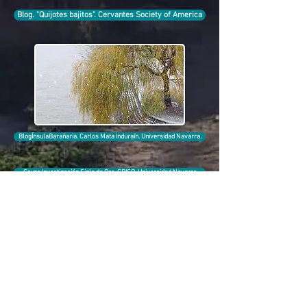
Blog. "Quijotes bajitos". Cervantes Society of America
BlogÍnsulaBarañaria. Carlos Mata Induraín. Universidad Navarra.
Grupo Investigación Siglo de Oro. GRISO. Universidad Navarra
SOCIEDAD CERVANTINA DE ALCÁZAR DE SAN JUAN