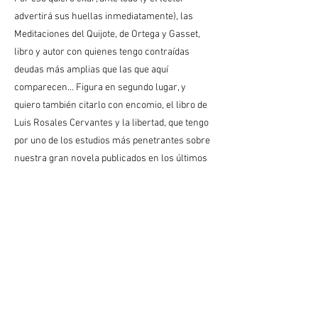
advertirá sus huellas inmediatamente), las
Meditaciones del Quijote, de Ortega y Gasset,
libro y autor con quienes tengo contraídas
deudas más amplias que las que aquí
comparecen... Figura en segundo lugar, y
quiero también citarlo con encomio, el libro de
Luis Rosales Cervantes y la libertad, que tengo
por uno de los estudios más penetrantes sobre
nuestra gran novela publicados en los últimos
decenios>.
Después de referirse al libro de Arturo Serrano
Plaja, "Realismo mágico en Cervantes",
prosigue Torrente Ballester: <Leído, advierto la
comunidad de tesis, la convicción de que El