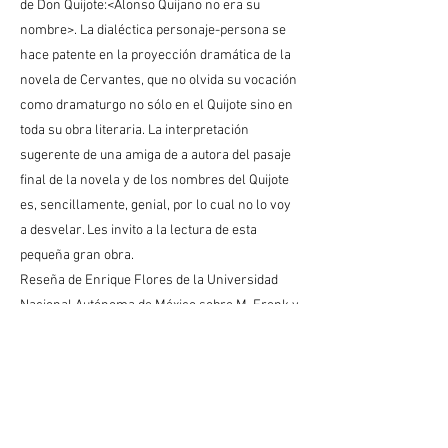
de Don Quijote:<Alonso Quijano no era su
nombre>. La dialéctica personaje-persona se
hace patente en la proyección dramática de la
novela de Cervantes, que no olvida su vocación
como dramaturgo no sólo en el Quijote sino en
toda su obra literaria. La interpretación
sugerente de una amiga de a autora del pasaje
final de la novela y de los nombres del Quijote
es, sencillamente, genial, por lo cual no lo voy
a desvelar. Les invito a la lectura de esta
pequeña gran obra.
Reseña de Enrique Flores de la Universidad
Nacional Autónoma de México sobre M. Frenk y
El Quijote.
https://www.revistadelauniversidad.mx/article
s/bf124b62-935b-49f0-b97a-
< Anterior