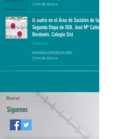
Cervantes
3 min de lectura
Secundaria
Premios Cervantes
El teatro en el Área de Sociales de la
Segunda Etapa de EGB. José Mª Callejas
Universitaria
Berdonés. Colegio Sist
Primaria
Filosofía
WWW.QUIJOTEDUCA.ORG
3 min de lectura
Buscar
Síguenos