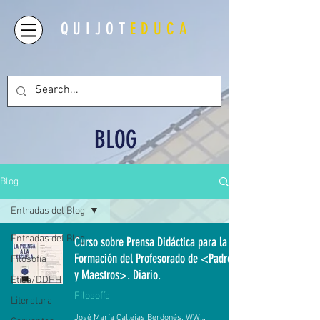
QUIJOT
EDUCA
BLOG
Blog
Entradas del Blog
Entradas del Blog
Curso sobre Prensa Didáctica para la
Formación del Profesorado de <Padres
Filosofía
y Maestros>. Diario.
Ética/DDHH
Filosofía
Literatura
José María Callejas Berdonés. WWW.QUIJOTEDUCA.ORG