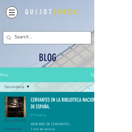
QUIJOT
EDUCA
BLOG
Blog
Secundaria
Entradas del
CERVANTES EN LA BIBLIOTECA NACIONAL
Blog
DE ESPAÑA.
Filosofía
Primaria
Ética/DDHH
WEB BNE DE CERVANTES.
Literatura
1 min de lectura