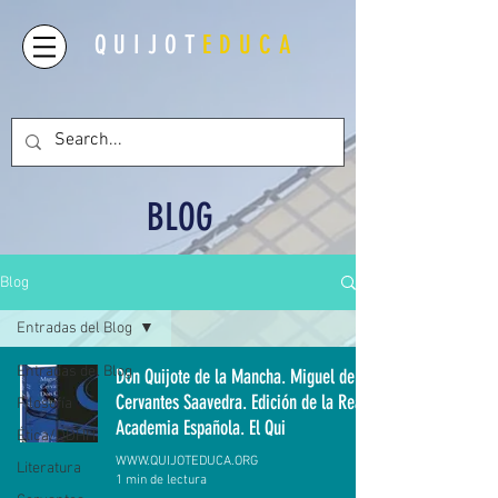
QUIJOT
EDUCA
BLOG
Blog
Entradas del Blog
Entradas del Blog
Don Quijote de la Mancha. Miguel de
Cervantes Saavedra. Edición de la Real
Filosofía
Academia Española. El Qui
Ética/DDHH
WWW.QUIJOTEDUCA.ORG
Literatura
1 min de lectura