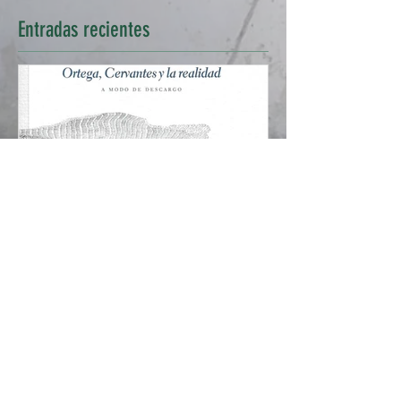
Entradas
recientes
<Ortega, Cervantes y la
realidad>, de Javier San
Categorías
Martín. Una obra de