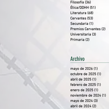
Filosofía
(36)
36 entrada
Ética/DDHH
(51)
51 entr
Literatura
(68)
68 entrad
Cervantes
(53)
53 entrad
Secundaria
(1)
1 entrada
Premios Cervantes
(2)
2 
Universitaria
(3)
3 entra
Primaria
(2)
2 entradas
Archivo
mayo de 2026
(1)
1 entr
octubre de 2025
(1)
1 en
abril de 2025
(1)
1 entra
febrero de 2025
(1)
1 en
enero de 2025
(1)
1 entr
noviembre de 2024
(1)
1
mayo de 2024
(3)
3 entr
abril de 2024
(2)
2 entra