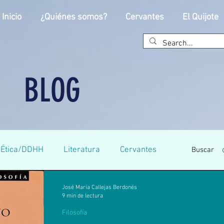
Inicio
¿Quiénes somos?
Cervantes
El Quijote
BLOG
Ética/DDHH
Literatura
Cervantes
Buscar
José María Callejas Berdonés
antes
Universitaria
Primaria
9 min de lectura
Filosofía