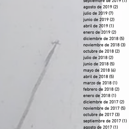
septiembre de 2019
(1)
1
agosto de 2019
(2)
2 ent
julio de 2019
(7)
7 entra
junio de 2019
(2)
2 entra
abril de 2019
(1)
1 entra
enero de 2019
(2)
2 entr
diciembre de 2018
(5)
5 
noviembre de 2018
(3)
3
octubre de 2018
(2)
2 en
julio de 2018
(2)
2 entra
junio de 2018
(5)
5 entra
mayo de 2018
(6)
6 entr
abril de 2018
(5)
5 entra
marzo de 2018
(1)
1 ent
febrero de 2018
(2)
2 en
enero de 2018
(1)
1 entr
diciembre de 2017
(2)
2 
noviembre de 2017
(5)
5
octubre de 2017
(3)
3 en
septiembre de 2017
(1)
1
agosto de 2017
(1)
1 ent