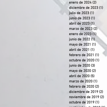
enero de 2024
(2)
2 entr
diciembre de 2023
(1)
1 
julio de 2023
(1)
1 entra
junio de 2023
(1)
1 entra
abril de 2023
(1)
1 entra
marzo de 2023
(2)
2 ent
enero de 2023
(1)
1 entr
junio de 2022
(1)
1 entra
mayo de 2021
(1)
1 entr
abril de 2021
(1)
1 entra
febrero de 2021
(1)
1 en
octubre de 2020
(1)
1 en
junio de 2020
(3)
3 entra
mayo de 2020
(2)
2 entr
abril de 2020
(5)
5 entra
marzo de 2020
(1)
1 ent
febrero de 2020
(2)
2 en
diciembre de 2019
(2)
2 
noviembre de 2019
(2)
2
octubre de 2019
(1)
1 en