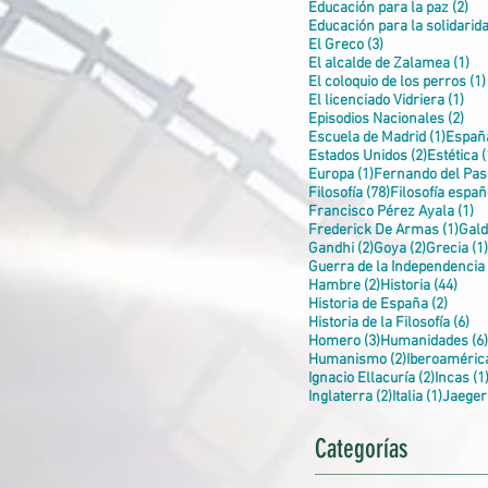
2 e
Educación para la paz
(2)
Educación para la solidarid
3 entradas
El Greco
(3)
1 
El alcalde de Zalamea
(1)
El coloquio de los perros
(1)
1 e
El licenciado Vidriera
(1)
2 e
Episodios Nacionales
(2)
1 entr
Escuela de Madrid
(1)
Españ
2 entrada
Estados Unidos
(2)
Estética
(
1 entrada
Europa
(1)
Fernando del Pas
78 entradas
Filosofía
(78)
Filosofía españ
1 
Francisco Pérez Ayala
(1)
1 en
Frederick De Armas
(1)
Gal
2 entradas
2 entrada
Gandhi
(2)
Goya
(2)
Grecia
(1)
Guerra de la Independencia
2 entradas
44 e
Hambre
(2)
Historia
(44)
2 entr
Historia de España
(2)
6 
Historia de la Filosofía
(6)
3 entradas
Homero
(3)
Humanidades
(6)
2 entradas
Humanismo
(2)
Iberoaméric
2 entra
Ignacio Ellacuría
(2)
Incas
(1
2 entradas
1 entr
Inglaterra
(2)
Italia
(1)
Jaeger
Categorías