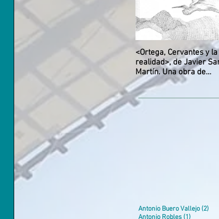
<Ortega, Cervantes y la
realidad>, de Javier Sa
Martín. Una obra de
referencia de la filosofí
española.
2 e
Antonio Buero Vallejo
(2)
1 entrada
Antonio Robles
(1)