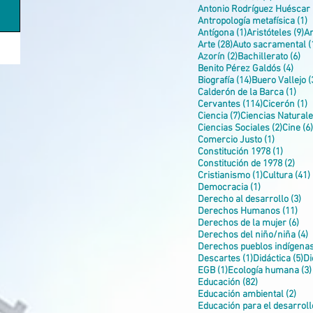
Antonio Rodríguez Huéscar
1
Antropología metafísica
(1)
1 entrada
9 
Antígona
(1)
Aristóteles
(9)
A
28 entradas
Arte
(28)
Auto sacramental
(
2 entradas
6 e
Azorín
(2)
Bachillerato
(6)
4 en
Benito Pérez Galdós
(4)
14 entradas
Biografía
(14)
Buero Vallejo
(
1 en
Calderón de la Barca
(1)
114 entrada
1
Cervantes
(114)
Cicerón
(1)
7 entradas
Ciencia
(7)
Ciencias Natural
2 entra
Ciencias Sociales
(2)
Cine
(6)
1 entrada
Comercio Justo
(1)
1 entra
Constitución 1978
(1)
2 en
Constitución de 1978
(2)
1 entrada
Cristianismo
(1)
Cultura
(41)
1 entrada
Democracia
(1)
3 
Derecho al desarrollo
(3)
11 
Derechos Humanos
(11)
6 e
Derechos de la mujer
(6)
4
Derechos del niño/niña
(4)
Derechos pueblos indígena
1 entrada
5 
Descartes
(1)
Didáctica
(5)
Di
1 entrada
EGB
(1)
Ecología humana
(3)
82 entradas
Educación
(82)
2 e
Educación ambiental
(2)
Educación para el desarroll