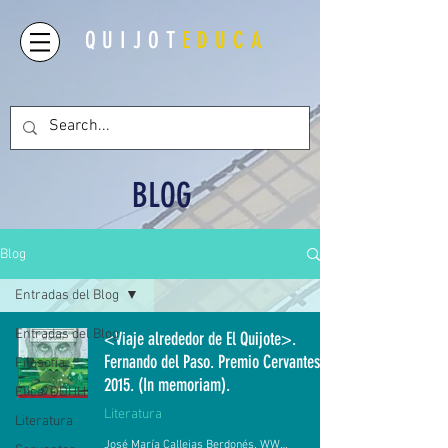
QUIJOT
EDUCA
BLOG
Blog
Entradas del Blog
Entradas del Blog
<Viaje alrededor de El Quijote>.
Fernando del Paso. Premio Cervantes
Filosofía
2015. (In memoriam).
Ética/DDHH
Literatura
Literatura
José María Callejas Berdonés. WWW.QUIJOTEDUCA.ORG