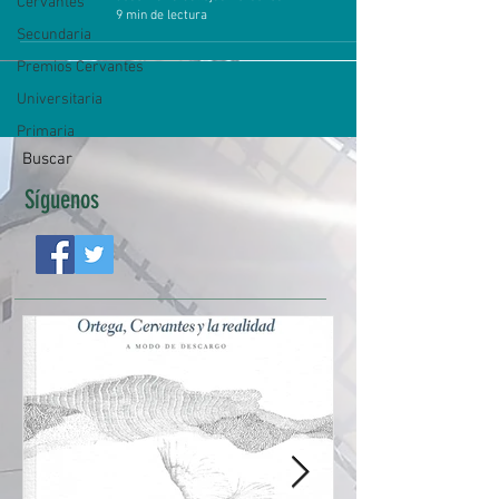
Cervantes
9 min de lectura
Secundaria
Premios Cervantes
Universitaria
Primaria
Buscar
Síguenos