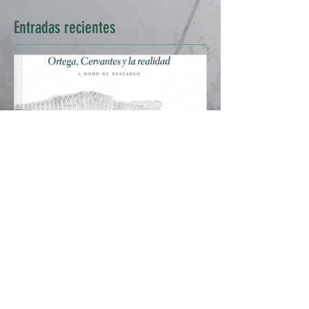
Entradas
recientes
<Ortega, Cervantes y la
realidad>, de Javier San
Categorías
Martín. Una obra de