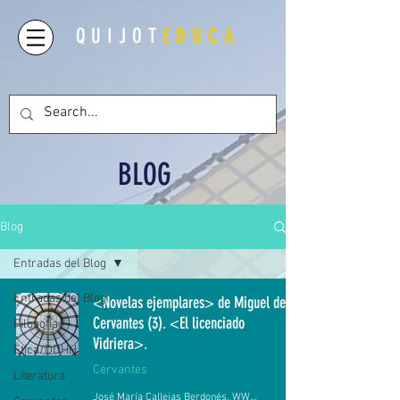
QUIJOT
EDUCA
BLOG
Blog
Entradas del Blog
Entradas del Blog
<Novelas ejemplares> de Miguel de
Cervantes (3). <El licenciado
Filosofía
Vidriera>.
Ética/DDHH
Cervantes
Literatura
José María Callejas Berdonés. WWW.QUIJOTEDUCA.ORG