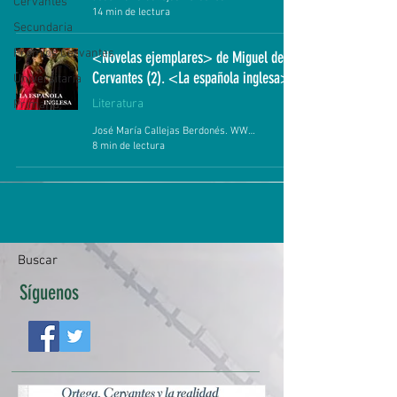
Cervantes
14 min de lectura
Secundaria
Premios Cervantes
<Novelas ejemplares> de Miguel de
Cervantes (2). <La española inglesa>.
Universitaria
Literatura
Primaria
José María Callejas Berdonés. WWW.QUIJOTEDUCA.ORG
8 min de lectura
Buscar
Síguenos