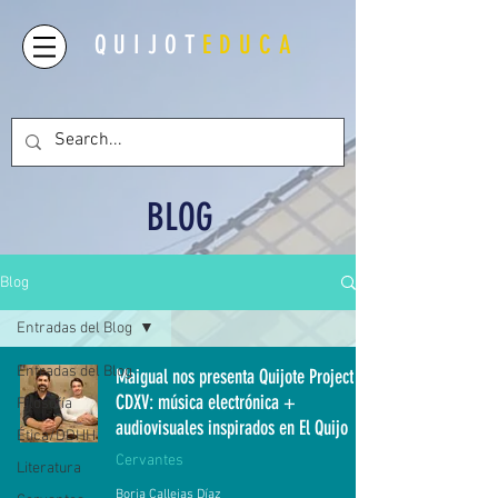
QUIJOT
EDUCA
BLOG
Blog
Entradas del Blog
Entradas del Blog
Maigual nos presenta Quijote Project
CDXV: música electrónica +
Filosofía
audiovisuales inspirados en El Quijo
Ética/DDHH
Cervantes
Literatura
Borja Callejas Díaz