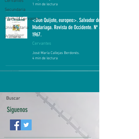
Cervantes
1 min de lectura
Secundaria
Premios Cervantes
<Don Quijote, europeo>. Salvador de
Madariaga. Revista de Occidente. Nº 48.
Universitaria
1967.
Primaria
Cervantes
José María Callejas Berdonés.
4 min de lectura
Buscar
Síguenos