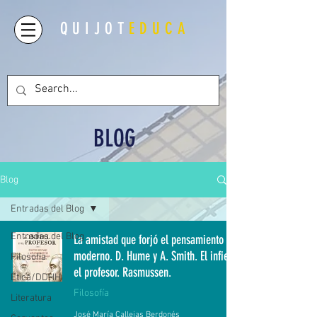
QUIJOT
EDUCA
BLOG
Blog
Entradas del Blog
Entradas del Blog
La amistad que forjó el pensamiento
moderno. D. Hume y A. Smith. El infiel y
Filosofía
el profesor. Rasmussen.
Ética/DDHH
Filosofía
Literatura
José María Callejas Berdonés