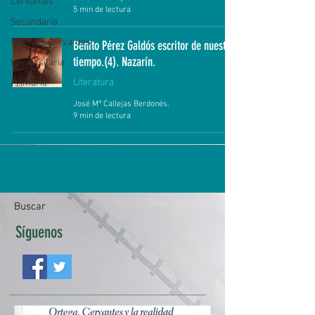
Cervantes
5 min de lectura
Secundaria
Premios Cervantes
Benito Pérez Galdós escritor de nuestro
tiempo.(4). Nazarín.
Universitaria
Literatura
Primaria
José Mª Callejas Berdonés.
9 min de lectura
Buscar
Síguenos