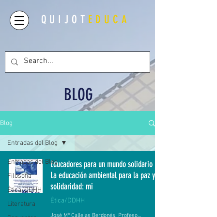
QUIJOT
EDUCA
BLOG
Blog
Entradas del Blog
Entradas del Blog
Educadores para un mundo solidario (1).
La educación ambiental para la paz y la
Filosofía
solidaridad: mi
Ética/DDHH
Ética/DDHH
Literatura
José Mª Callejas Berdonés. Profesor emérito de