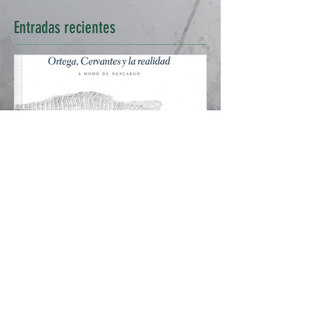
Entradas
recientes
<Ortega, Cervantes y la
realidad>, de Javier San
Categorías
Martín. Una obra de