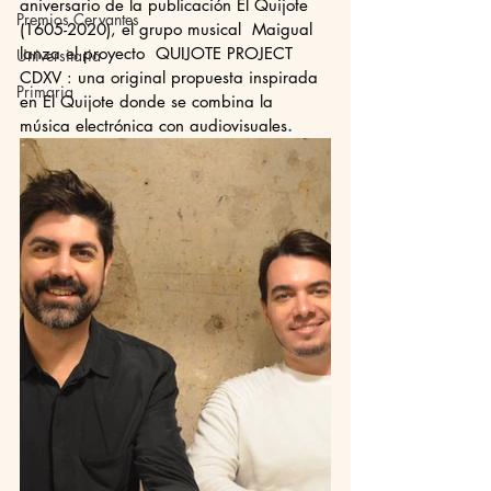
aniversario de la publicación El Quijote 
Premios Cervantes
(1605-2020), el grupo musical  Maigual  
lanza el proyecto  QUIJOTE PROJECT 
Universitaria
CDXV : una original propuesta inspirada 
Primaria
en El Quijote donde se combina la 
música electrónica con audiovisuales
. 