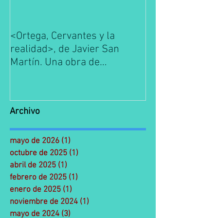
<Ortega, Cervantes y la
La Escuela de 
realidad>, de Javier San
es conocimient
Martín. Una obra de
y Gasset. Prim
referencia de la filosofía
Edición de José
española.
Medina.
Archivo
mayo de 2026
(1)
1 entrada
octubre de 2025
(1)
1 entrada
abril de 2025
(1)
1 entrada
febrero de 2025
(1)
1 entrada
enero de 2025
(1)
1 entrada
noviembre de 2024
(1)
1 entrada
mayo de 2024
(3)
3 entradas