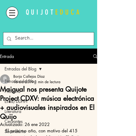
QUIJOT
EDUCA
Entrada
Entradas del Blog
Borja Callejas Díaz
Entradas del Blog
16 dic 2019
1 min de lectura
Maigual nos presenta Quijote
Filosofía
Project CDXV: música electrónica
Ética/DDHH
+ audiovisuales inspirados en El
Literatura
Quijo
Cervantes
Actualizado:
26 ene 2022
El próximo año, con motivo del 415 
Secundaria