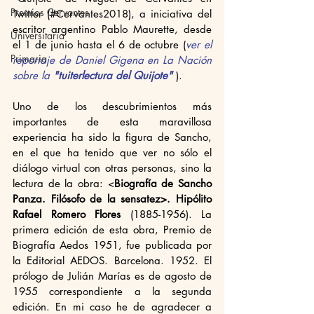
Premios Cervantes
Twitter (#Cervantes2018), a iniciativa del 
escritor argentino Pablo Maurette, desde 
Universitaria
el 1 de junio hasta el 6 de octubre (
ver el 
Primaria
reportaje de Daniel Gigena en La Nación 
sobre la 
"tuiterlectura del Quijote" 
).
Uno de los descubrimientos más 
importantes de esta maravillosa 
experiencia ha sido la figura de Sancho, 
en el que ha tenido que ver no sólo el 
diálogo virtual con otras personas, sino la 
lectura de la obra: <
Biografía de Sancho 
Panza. Filósofo de la sensatez>. Hipólito 
Rafael Romero Flores 
(1885-1956). La 
primera edición de esta obra, Premio de 
Biografía Aedos 1951, fue publicada por 
la Editorial AEDOS. Barcelona. 1952. El 
prólogo de Julián Marías es de agosto de 
1955 correspondiente a la segunda 
edición. En mi caso he de agradecer a 