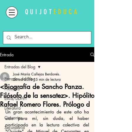
QUIJOT
EDUCA
Entrada
Entradas del Blog
José María Callejas Berdonés.
Entradas del Blog
26 oct 2018
15 min de lectura
<Biografía de Sancho Panza.
Filosofía
Filósofo de la sensatez>. Hipólito
Ética/DDHH
Rafael Romero Flores. Prólogo d
Literatura
Un gran acontecimiento de este año ha 
Cervantes
sido para mí, sin duda, el haber 
participado en la lectura colectiva del 
Secundaria
"Quijote" de Miguel de Cervantes en 