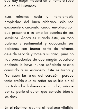
que hay mejor madera en el hombre rudo 
que en el ilustrado>.
<Los refranes -nuda y inenajenable 
propiedad del buen aldeano- sólo son 
excipiente o circunstanciada envoltura con 
que presenta a su amo las cuentas de sus 
servicios. Ahora es cuando éste, en tono 
paterno y sentimental y adobando sus 
palabras con buena sarta de refranes 
deje de servirle y torne a su casa, pues no 
hay precedentes de que ningún caballero 
andante le haya nunca señalado salario 
conocido a su escudero. Éste se turba y 
"se caen las alas del corazón, porque 
tenía creído que su señor no se iría sin él 
por todos los haberes del mundo", añade 
por su parte el autor, que conocía bien a 
los dos>.
En el séptimo
, apunta al realismo vitalista 