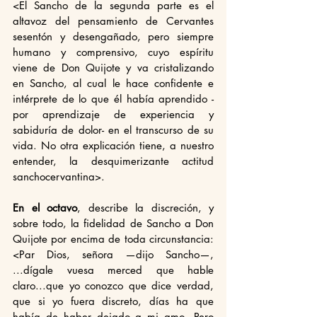
<El Sancho de la segunda parte es el 
altavoz del pensamiento de Cervantes 
sesentón y desengañado, pero siempre 
humano y comprensivo, cuyo espíritu 
viene de Don Quijote y va cristalizando 
en Sancho, al cual le hace confidente e 
intérprete de lo que él había aprendido -
por aprendizaje de experiencia y 
sabiduría de dolor- en el transcurso de su 
vida. No otra explicación tiene, a nuestro 
entender, la desquimerizante actitud 
sanchocervantina>.  
En el octavo
, describe la discreción, y 
sobre todo, la fidelidad de Sancho a Don 
Quijote por encima de toda circunstancia: 
<Par Dios, señora —dijo Sancho—, 
...dígale vuesa merced que hable 
claro...que yo conozco que dice verdad, 
que si yo fuera discreto, días ha que 
había de haber dejado a mi amo. Pero 