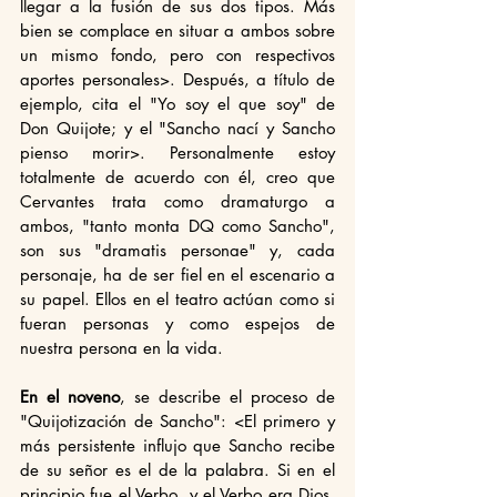
llegar a la fusión de sus dos tipos. Más 
bien se complace en situar a ambos sobre 
un mismo fondo, pero con respectivos 
aportes personales>. Después, a título de 
ejemplo, cita el "Yo soy el que soy" de 
Don Quijote; y el "Sancho nací y Sancho 
pienso morir>. Personalmente estoy 
totalmente de acuerdo con él, creo que 
Cervantes trata como dramaturgo a 
ambos, "tanto monta DQ como Sancho",  
son sus "dramatis personae" y, cada 
personaje, ha de ser fiel en el escenario a 
su papel. Ellos en el teatro actúan como si 
fueran personas y como espejos de 
nuestra persona en la vida.
En el noveno
, se describe el proceso de 
"Quijotización de Sancho": <El primero y 
más persistente influjo que Sancho recibe 
de su señor es el de la palabra. Si en el 
principio fue el Verbo, y el Verbo era Dios, 