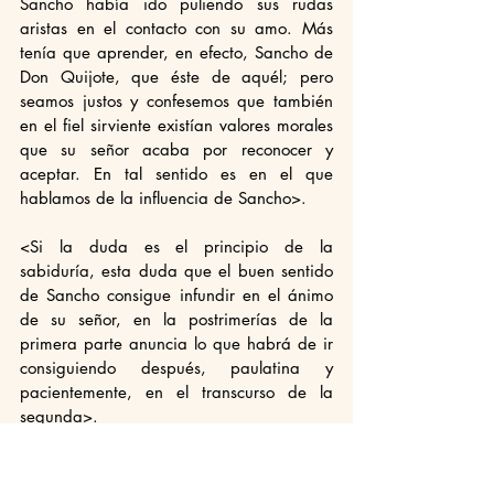
Sancho había ido puliendo sus rudas 
aristas en el contacto con su amo. Más 
tenía que aprender, en efecto, Sancho de 
Don Quijote, que éste de aquél; pero 
seamos justos y confesemos que también 
en el fiel sirviente existían valores morales 
que su señor acaba por reconocer y 
aceptar. En tal sentido es en el que 
hablamos de la influencia de Sancho>.
<Si la duda es el principio de la 
sabiduría, esta duda que el buen sentido 
de Sancho consigue infundir en el ánimo 
de su señor, en la postrimerías de la 
primera parte anuncia lo que habrá de ir 
consiguiendo después, paulatina y 
pacientemente, en el transcurso de la 
segunda>.
<El impulso no reflexiona, porque es 
irracional; pero si al impetuoso paladín de 
los días de ilusión le quitáis sus razones 