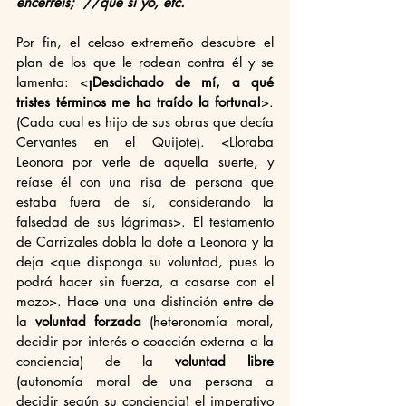
encerréis;  //que si yo, etc.
Por fin, el celoso extremeño descubre el 
plan de los que le rodean contra él y se 
lamenta: <
¡Desdichado de mí, a qué 
tristes términos me ha traído la fortuna!
>. 
(Cada cual es hijo de sus obras que decía 
Cervantes en el Quijote). <Lloraba 
Leonora por verle de aquella suerte, y 
reíase él con una risa de persona que 
estaba fuera de sí, considerando la 
falsedad de sus lágrimas>. El testamento 
de Carrizales dobla la dote a Leonora y la 
deja <que disponga su voluntad, pues lo 
podrá hacer sin fuerza, a casarse con el 
mozo>. Hace una una distinción entre de 
la 
voluntad forzada
 (heteronomía moral, 
decidir por interés o coacción externa a la 
conciencia) de la 
voluntad libre
(autonomía moral de una persona a 
decidir según su conciencia) el imperativo 