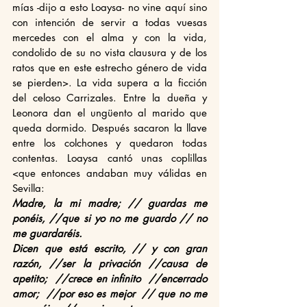
mías -dijo a esto Loaysa- no vine aquí sino 
con intención de servir a todas vuesas 
mercedes con el alma y con la vida, 
condolido de su no vista clausura y de los 
ratos que en este estrecho género de vida 
se pierden>. La vida supera a la ficción 
del celoso Carrizales. Entre la dueña y 
Leonora dan el ungüento al marido que 
queda dormido. Después sacaron la llave 
entre los colchones y quedaron todas 
contentas. Loaysa cantó unas coplillas 
<que entonces andaban muy válidas en 
Sevilla:
Madre, la mi madre; // guardas me 
ponéis, //que si yo no me guardo // no 
me guardaréis. 
Dicen que está escrito, // y con gran 
razón, //ser la privación //causa de 
apetito;  //crece en infinito  //encerrado 
amor;  //por eso es mejor  // que no me 