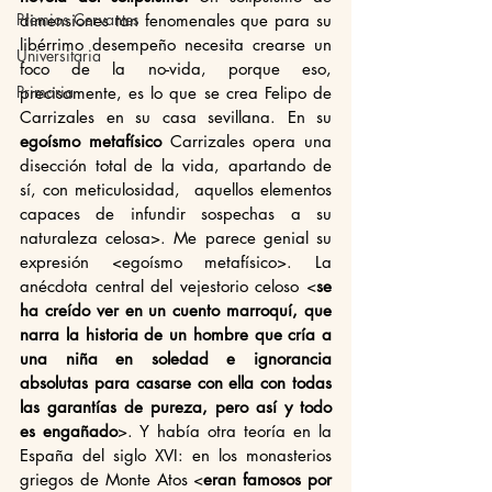
Premios Cervantes
dimensiones tan fenomenales que para su 
libérrimo desempeño necesita crearse un 
Universitaria
foco de la no-vida, porque eso, 
Primaria
precisamente, es lo que se crea Felipo de 
Carrizales en su casa sevillana. En su 
egoísmo metafísico 
Carrizales opera una 
disección total de la vida, apartando de 
sí, con meticulosidad,  aquellos elementos 
capaces de infundir sospechas a su 
naturaleza celosa>. Me parece genial su 
expresión <egoísmo metafísico>. La 
anécdota central del vejestorio celoso <
se 
ha creído ver en un cuento marroquí, que 
narra la historia de un hombre que cría a 
una niña en soledad e ignorancia 
absolutas para casarse con ella con todas 
las garantías de pureza, pero así y todo 
es engañado
>. Y había otra teoría en la 
España del siglo XVI: en los monasterios 
griegos de Monte Atos <
eran famosos por 