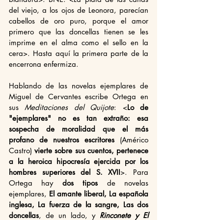
del viejo, a los ojos de Leonora, parecían 
cabellos de oro puro, porque el amor 
primero que las doncellas tienen se les 
imprime en el alma como el sello en la 
cera>. Hasta aquí la primera parte de la 
encerrona enfermiza.
Hablando de las novelas ejemplares de 
Miguel de Cervantes escribe Ortega en 
sus 
Meditaciones del Quijote
: <
Lo de 
"ejemplares" no es tan extraño: esa 
sospecha de moralidad que el más 
profano de nuestros escritores 
(Américo 
Castro)
 vierte sobre sus cuentos, pertenece 
a la heroica hipocresía ejercida por los 
hombres superiores del S. XVII
>. Para 
Ortega hay 
dos tipos 
de novelas 
ejemplares, 
El amante liberal, La española 
inglesa, La fuerza de la sangre, Las dos 
doncellas
, de un lado, y 
Rinconete y El 