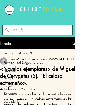
QUIJOT
EDUCA
Entrada
Entradas del Blog
José María Callejas Berdonés. WWW.QUIJOTEDUCA.ORG
Entradas del Blog
4 jul 2019
7 min de lectura
<Novelas ejemplares> de Miguel
Filosofía
de Cervantes (5). "El celoso
Ética/DDHH
extremeño>.
Literatura
Actualizado:
12 oct 2020
Cervantes
Destacamos las claves de la introducción 
de Avalle-Arce: <
El celoso extremeño es la 
Secundaria
novela del solipsismo.
 Un solipsismo de 