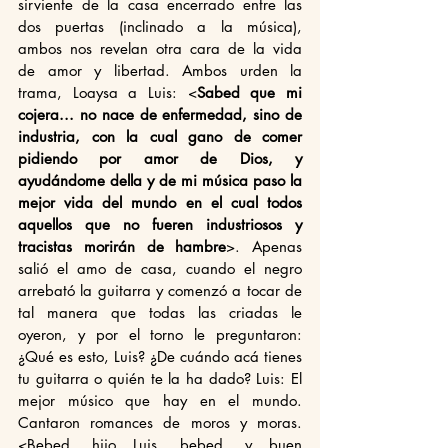
sirviente de la casa encerrado entre las 
dos puertas (inclinado a la música), 
ambos nos revelan otra cara de la vida 
de amor y libertad. Ambos urden la 
trama, Loaysa a Luis: <
Sabed que mi 
cojera... no nace de enfermedad, sino de 
industria, con la cual gano de comer 
pidiendo por amor de Dios, y 
ayudándome della y de mi música paso la 
mejor vida del mundo en el cual todos 
aquellos que no fueren industriosos y 
tracistas morirán de hambre
>. Apenas 
salió el amo de casa, cuando el negro 
arrebató la guitarra y comenzó a tocar de 
tal manera que todas las criadas le 
oyeron, y por el torno le preguntaron:
¿Qué es esto, Luis? ¿De cuándo acá tienes 
tu guitarra o quién te la ha dado? Luis: El 
mejor músico que hay en el mundo. 
Cantaron romances de moros y moras. 
<Bebed, hijo Luis, bebed, y buen 