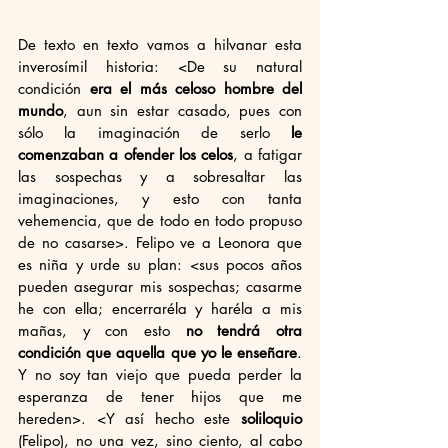
De texto en texto vamos a hilvanar esta 
inverosímil historia: <De su natural 
condición 
era el más celoso hombre del 
mundo
, aun sin estar casado, pues con 
sólo la imaginación de serlo 
le 
comenzaban a ofender los celos
, a fatigar 
las sospechas y a sobresaltar las 
imaginaciones, y esto con tanta 
vehemencia, que de todo en todo propuso 
de no casarse>. Felipo ve a Leonora que 
es niña y urde su plan: <sus pocos años 
pueden asegurar mis sospechas; casarme 
he con ella; encerraréla y haréla a mis 
mañas, y con esto 
no tendrá otra 
condición que aquella que yo le enseñare
. 
Y no soy tan viejo que pueda perder la 
esperanza de tener hijos que me 
hereden>. <Y así hecho este 
soliloquio
(Felipo), no una vez, sino ciento, al cabo 