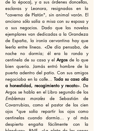
de la época), y a sus órdenes doncellas, 
esclavas y Leonora, resignadas en la 
"caverna de Platón", sin animal varón. El 
anciano sólo salía a misa con su esposa y 
a sus negocios. Dado que las novelas 
ejemplares van dedicadas a la Grandeza 
de España, la ironía cervantina hay que 
leerla entre líneas. <De día pensaba, de 
noche no dormía; él era la ronda y 
centinela de su casa y el 
Argos
 de lo que 
bien quería. Jamás entró hombre de la 
puerta adentro del patio. Con sus amigos 
negociaba en la calle... 
Toda su casa olía 
a honestidad, recogimiento y recato
>. De 
Argos se habla en el Libro segundo de los 
Emblemas morales
 de Sebastián de 
Covarrubias, como el pastor de los cien 
ojos "que solía repartir los ojos como 
centinelas cuando dormía... y al más 
despierto engaña fácilmente con la 
blandura>. BNE. <La plata de las canas 