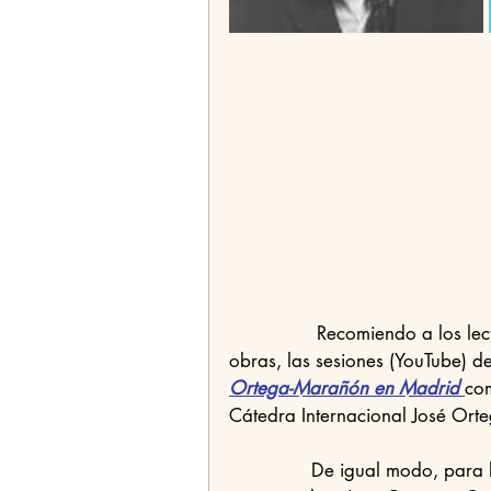
                Recomiendo a los lectores que quieran profundizar en el contenido de estas tres 
obras, las sesiones (YouTube) de
Ortega-Marañón en Madrid
com
Cátedra Internacional José Orte
               De igual modo, para los que quieran leer obras relacionadas con estos autores, 