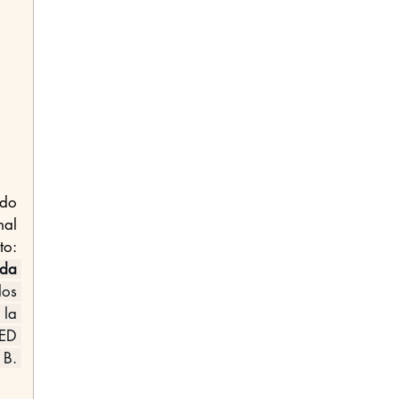
do 
al 
o: 
da 
los 
la 
D 
B. 