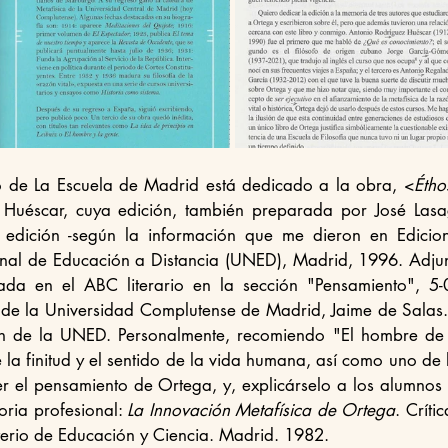
undo número de La Escuela de Madrid está dedicado a la obra, <
Éthos
 Huéscar, cuya edición, también preparada por José Lasa
edición -según la información que me dieron en Edicion
nal de Educación a Distancia (UNED), Madrid, 1996. Adjun
ada en el ABC literario en la sección "Pensamiento", 5-
a de la Universidad Complutense de Madrid, Jaime de Salas. 
ón de la UNED. Personalmente, recomiendo "El hombre de 
a finitud y el sentido de la vida humana, así como uno de l
r el pensamiento de Ortega, y, explicárselo a los alumnos 
toria profesional: 
La Innovación Metafísica de Ortega
. Crític
terio de Educación y Ciencia. Madrid. 1982.