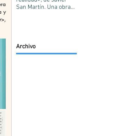
realidad>, de Javier
¿Qué es conocimiento?
ra 
San Martín. Una obra
José Ortega y Gasset.
 y 
de referencia de la
Primer número.
r
>, 
filosofía española.
Edición de José Lasag
Medina.
Archivo