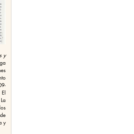
 y 
ga 
es 
to 
09-
El 
La 
os 
de 
a y 