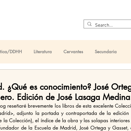
Inicio
¿Quiénes somos?
Cervantes
El Quijote
Ética/DDHH
Literatura
Cervantes
Secundaria
taria
Primaria
d. ¿Qué es conocimiento? José Orte
mero. Edición de José Lasaga Medina
rid>, adjunto la portada y contraportada de la edición 
la Colección), el índice de la obra y las solapas interiores 
fundador de la Escuela de Madrid, José Ortega y Gasset, a