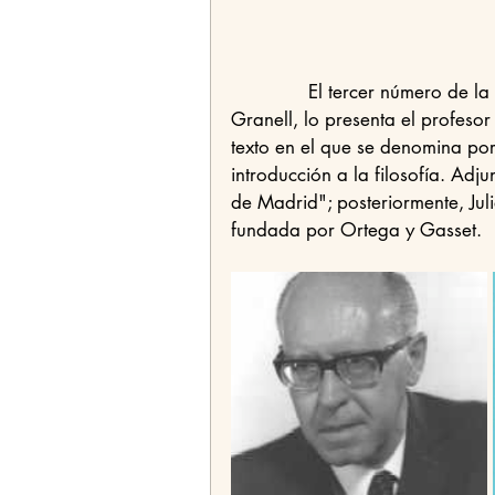
              El tercer número de la Colección, <Cartas filosóficas a una mujer>, de Manuel 
Granell, lo presenta el profesor
texto en el que se denomina por
introducción a la filosofía. Adj
de Madrid"; posteriormente, Jul
fundada por Ortega y Gasset.