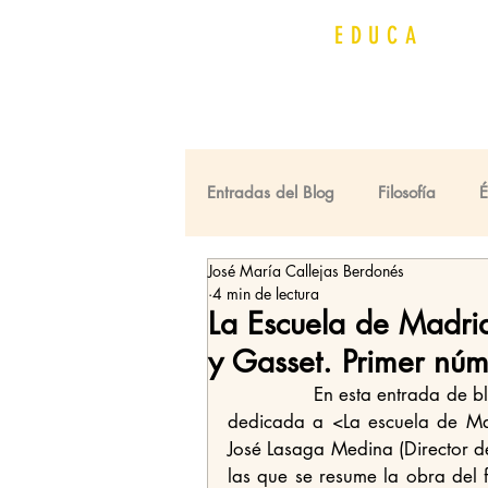
QUIJOT
EDUCA
Entradas del Blog
Filosofía
José María Callejas Berdonés
Premios Cervantes
Universi
4 min de lectura
La Escuela de Madri
y Gasset. Primer nú
               En esta entrada de blog reseñaré brevemente los libros de esta excelente Colección 
dedicada a <La escuela de Mad
José Lasaga Medina (Director de 
las que se resume la obra del 