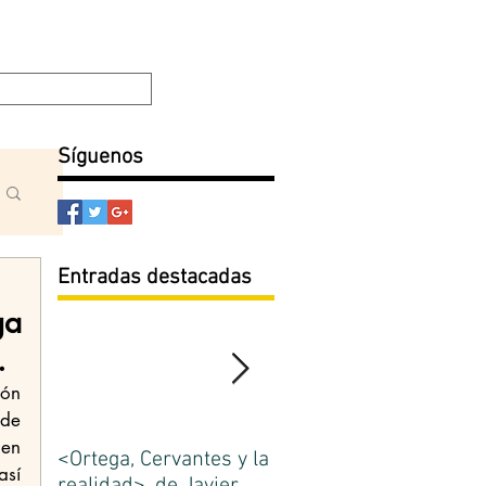
Filosofía y Ética
Escuela de Madrid
Blog
Síguenos
Entradas destacadas
ga
.
de 
en 
<Ortega, Cervantes y la
La Escuela de Madrid.
sí 