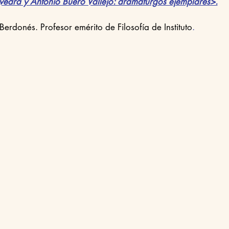
edra y Antonio Buero Vallejo: dramaturgos ejemplares>.
Berdonés. Profesor emérito de Filosofía de Instituto
.