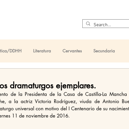
Inicio
¿Quiénes somos?
Cervantes
El Quijote
Ética/DDHH
Literatura
Cervantes
Secundaria
taria
Primaria
os dramaturgos ejemplares.
, a la actriz Victoria Rodríguez, viuda de Antonio Bue
aturgo universal con motivo del I Centenario de su nacimien
ernes 11 de noviembre de 2016. 