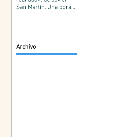
realidad>, de Javier
¿Qué es conocimiento?
San Martín. Una obra
José Ortega y Gasset.
de referencia de la
Primer número.
filosofía española.
Edición de José Lasag
Medina.
Archivo