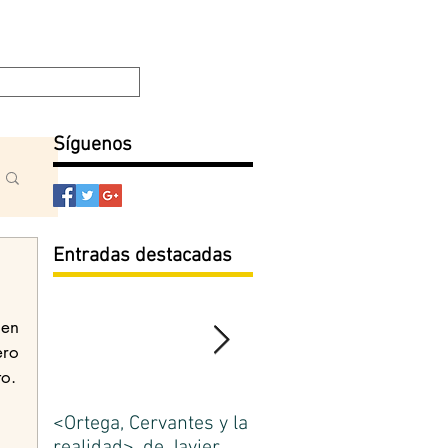
Filosofía y Ética
Escuela de Madrid
Blog
Síguenos
Entradas destacadas
ro 
to.
<Ortega, Cervantes y la
La Escuela de Madrid.