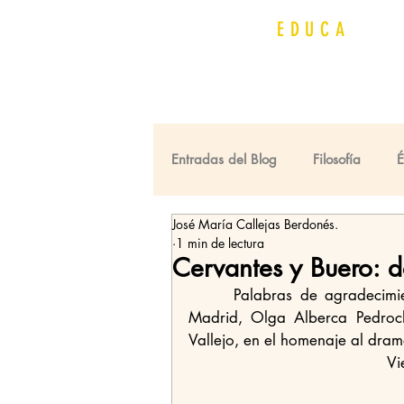
QUIJOT
EDUCA
Entradas del Blog
Filosofía
José María Callejas Berdonés.
Premios Cervantes
Universi
1 min de lectura
Cervantes y Buero: d
      Palabras de agradecimiento de la Presidenta de la Casa de Castilla-La Mancha en 
Madrid, Olga Alberca Pedroche
Vallejo, en el homenaje al dram
Vi