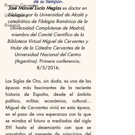
de su tiempo>.
Premios Cervantes
José Manuel Lucía Megías 
es doctor en 
Filología por la Universidad de Alcalá y 
Universitaria
catedrático de Filología Románica de la 
Primaria
Universidad Complutense de Madrid, 
miembro del Comité Científico de la 
Biblioteca Virtual Miguel de Cervantes y 
titular de la Cátedra Cervantes de la 
Universidad Nacional del Centro 
(Argentina).
 Primera conferencia, 
8/3/2016.
Los Siglos de Oro, sin duda, es una de las 
épocas más fascinantes de la reciente 
historia de España, desde el ámbito 
político, militar, económico, cultural... 
Miguel de Cervantes vivió en esta época, 
en el paso de una esperanza con la que 
se miraba el futuro a mediados del siglo 
XVI hasta el desencanto con que se 
soportaba el presente de principios del 