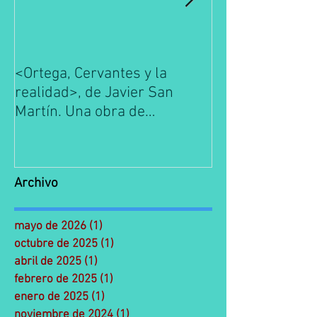
<Ortega, Cervantes y la
La Escuela de 
realidad>, de Javier San
es conocimient
Martín. Una obra de
y Gasset. Prim
referencia de la filosofía
Edición de José
española.
Medina.
Archivo
mayo de 2026
(1)
1 entrada
octubre de 2025
(1)
1 entrada
abril de 2025
(1)
1 entrada
febrero de 2025
(1)
1 entrada
enero de 2025
(1)
1 entrada
noviembre de 2024
(1)
1 entrada