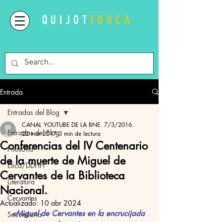
QUIJOT
EDUCA
Entrada
Entradas del Blog
CANAL YOUTUBE DE LA BNE. 7/3/2016.
Entradas del Blog
22 mar 2017
3 min de lectura
Conferencias del IV Centenario
Filosofía
de la muerte de Miguel de
Ética/DDHH
Cervantes de la Biblioteca
Literatura
Nacional.
Cervantes
Actualizado:
10 abr 2024
<Miguel de Cervantes en la encrucijada 
Secundaria