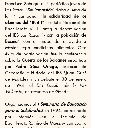
Francisca Sahuquillo. El periódico joven de 
Las Rozas “
De impresión
” daba cuenta de 
la 1ª campaña: ”l
a solidaridad de los 
alumnos del "INB I"
 -Instituto Nacional de 
Bachillerato nº 1, antigua denominación 
del IES Las Rozas 1- 
con la población de 
Bosnia
”, con un mapa de la ayuda a 
Mostar, ropa, medicinas, alimentos, Otro 
éxito de participación fue la conferencia 
sobre la
 Guerra de los Balcanes
 impartida 
por 
Pedro Sáez Ortega, 
profesor de 
Geografía e Historia del IES "Juan Gris" 
de Móstoles y un debate el 30 de enero 
de 1994, el 
Día Escolar de la No-
Violencia,
 en recuerdo de Gandhi.
Organizamos el 
I Seminario de Educación 
para la Solidaridad 
en 1994, patrocinado 
por Intermón –en el Instituto de 
Bachillerato Ramiro de Maeztu- con cuatro 