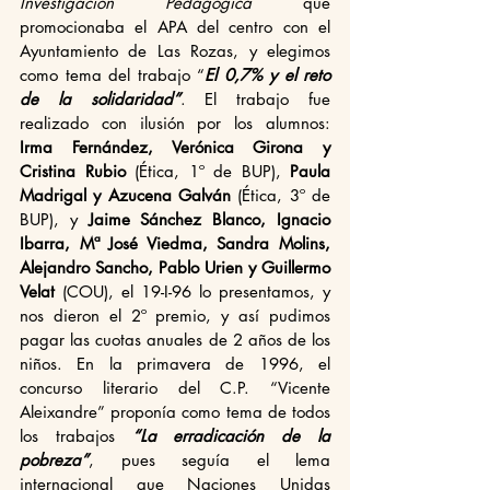
Investigación Pedagógica 
que 
promocionaba el APA del centro con el 
Ayuntamiento de Las Rozas, y elegimos 
como tema del trabajo “
El 0,7% y el reto 
de la solidaridad”
. El trabajo fue 
realizado con ilusión por los alumnos:
Irma Fernández, Verónica Girona y 
Cristina Rubio 
(Ética, 1º de BUP), 
Paula 
Madrigal y Azucena Galván
 (Ética, 3º de 
BUP), y 
Jaime Sánchez Blanco, Ignacio 
Ibarra, Mª José Viedma, Sandra Molins, 
Alejandro Sancho, Pablo Urien y Guillermo 
Velat
 (COU), el 19-I-96 lo presentamos, y 
nos dieron el 2º premio, y así pudimos 
pagar las cuotas anuales de 2 años de los 
niños. En la primavera de 1996, el 
concurso literario del C.P. “Vicente 
Aleixandre” proponía como tema de todos 
los trabajos 
“La erradicación de la 
pobreza”
, pues seguía el lema 
internacional que Naciones Unidas 