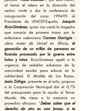
al tomar el relevo en la dirección del 
centro, invité a dar la conferencia de 
inauguración del curso 1994-95 al 
Presidente de UNICEF-España, 
Joaquín 
Ruiz-Giménez
,
 quien nos contó la tragedia 
que conocía de primera mano por la 
enfermera valenciana 
Carmen Garrigós
-
alma mater de Unicef en África
-, el 
genocidio de un millón de personas en 
Ruanda provocado por la guerra entre 
hutus y tutsis
. Ruiz-Giménez apeló a la 
urgencia de redoblar esfuerzos de la 
comunidad escolar para educar en la 
solidaridad. El Alcalde de Las Rozas, 
Jesús Zúñiga
, presente en el acto, propuso 
a la Corporación Municipal dar el 
0,7% 
del presupuesto para la ayuda al Tercer 
Mundo. Me viene a la memoria un 
proverbio africano: “
Debes saber que el 
derecho de otro es una brasa; si te 