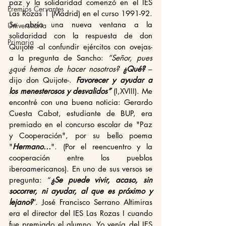
paz y la solidaridad comenzó en el IES 
Premios Cervantes
Las Rozas 1 (Madrid) en el curso 1991-92. 
Se abría una nueva ventana a la 
Universitaria
solidaridad con la respuesta de don 
Primaria
Quijote -al confundir ejércitos con ovejas- 
a la pregunta de Sancho: 
“Señor, pues 
¿qué hemos de hacer nosotros? 
¿Qué? 
–
dijo don Quijote-.
 Favorecer y ayudar a 
los menesterosos y desvalidos”
 (I,XVIII). Me 
encontré con una buena noticia: Gerardo 
Cuesta Cabot, estudiante de BUP, era 
premiado en el concurso escolar de "Paz 
y Cooperación", por su bello poema 
"
Hermano...
". (Por el reencuentro y la 
cooperación entre los pueblos 
iberoamericanos). En uno de sus versos se 
pregunta: “
¿Se puede vivir, acaso, sin 
socorrer, ni ayudar, al que es próximo y 
lejano?
”. José Francisco Serrano Altimiras 
era el director del IES Las Rozas I cuando 
fue premiado el alumno. Yo venía del IES 