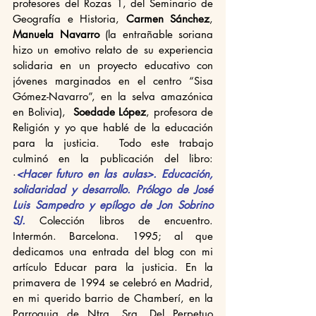
profesores del Rozas 1, del Seminario de 
Geografía e Historia, 
Carmen Sánchez
, 
Manuela Navarro
 (la entrañable soriana 
hizo un emotivo relato de su experiencia 
solidaria en un proyecto educativo con 
jóvenes marginados en el centro “Sisa 
Gómez-Navarro”, en la selva amazónica 
en Bolivia),  
Soedade López
, profesora de 
Religión y yo que hablé de la educación 
para la justicia.  Todo este trabajo 
culminó en la publicación del libro: 
·
<Hacer futuro en las aulas>. Educación, 
solidaridad y desarrollo. Prólogo de José 
Luis Sampedro y epílogo de Jon Sobrino 
SJ.
 Colección libros de encuentro. 
Intermón. Barcelona. 1995; al que 
dedicamos una entrada del blog con mi 
artículo Educar para la justicia. En la 
primavera de 1994 se celebró en Madrid, 
en mi querido barrio de Chamberí, en la 
Parroquia de Ntra. Sra. Del Perpetuo 