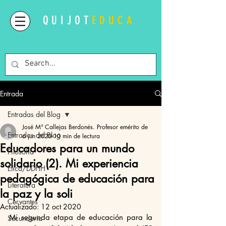
QUIJOT
EDUCA
Entrada
Entradas del Blog
José Mª Callejas Berdonés. Profesor emérito de
Entradas del Blog
6 jun 2020
10 min de lectura
Educadores para un mundo
Filosofía
solidario (2). Mi experiencia
Ética/DDHH
pedagógica de educación para
Literatura
la paz y la soli
Cervantes
Actualizado:
12 oct 2020
Mi segunda etapa de educación para la 
Secundaria