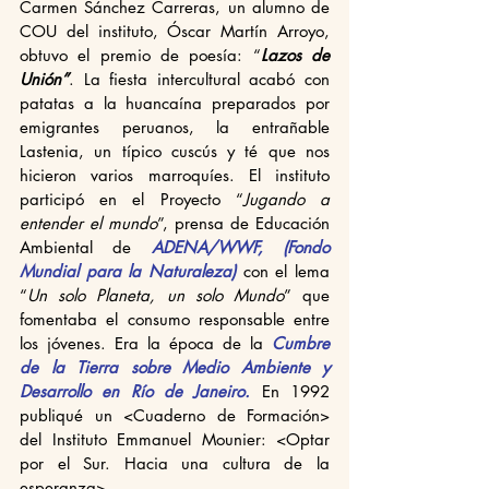
Carmen Sánchez Carreras, un alumno de 
COU del instituto, Óscar Martín Arroyo, 
obtuvo el premio de poesía: “
Lazos de 
Unión”
. La fiesta intercultural acabó con 
patatas a la huancaína preparados por 
emigrantes peruanos, la entrañable 
Lastenia, un típico cuscús y té que nos 
hicieron varios marroquíes. El instituto 
participó en el Proyecto “
Jugando a 
entender el mundo
”, prensa de Educación 
Ambiental de 
ADENA/WWF, (Fondo 
Mundial para la Naturaleza)
 con el lema 
“
Un solo Planeta, un solo Mundo
” que 
fomentaba el consumo responsable entre 
los jóvenes. Era la época de la 
Cumbre  
de la Tierra sobre Medio Ambiente y 
Desarrollo en Río de Janeiro.
 En 1992 
publiqué un <Cuaderno de Formación> 
del Instituto Emmanuel Mounier: <Optar 
por el Sur. Hacia una cultura de la 
esperanza>. 