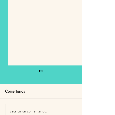
Comentarios
Cuatro lecturas
<¿Qué es la ver
Escribir un comentario...