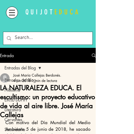
QUIJOT
EDUCA
Entrada
Entradas del Blog
José María Callejas Berdonés.
Entradas del Blog
4 jun 2018
1 min de lectura
LA NATURALEZA EDUCA. El
Filosofía
escultismo: un proyecto educativo
Ética/DDHH
de vida al aire libre. José María
Literatura
Callejas
Cervantes
Con motivo del Día Mundial del Medio 
Ambiente 5 de junio de 2018, he sacado 
Secundaria