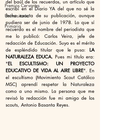
del baúl de los recuerdos, un artículo que 
Premios Cervantes
escribí en el Diario YA del que no sé la 
fecha exacta de su publicación, aunque 
Universitaria
pudiera ser de junio de 1978. Lo que sí 
Primaria
recuerdo es el nombre del periodista que 
me lo publicó: Carlos Veira, jefe de 
redacción de Educación. Suyo es el mérito 
de espléndido titular que le puso: 
LA 
NATURALEZA EDUCA.
 Pues mi título era: 
"
EL ESCULTISMO: UN PROYECTO 
EDUCATIVO DE VIDA AL AIRE LIBRE
". En 
el escultismo (Movimiento Scout Católico 
MSC) aprendí respetar la Naturaleza 
como a uno mismo. La persona que me 
revisó la redacción fue mi amigo de los 
scouts, Antonio Basanta Reyes.