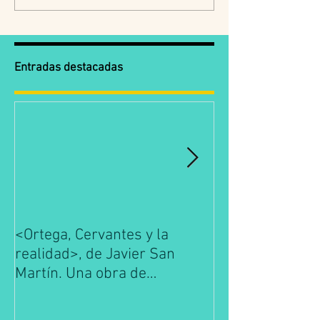
recomendadas de la
Miguel de Unam
Colección Cervantes.
breve meditación
hora de España.
Entradas destacadas
<Ortega, Cervantes y la
La Escuela de 
realidad>, de Javier San
es conocimient
Martín. Una obra de
y Gasset. Prim
referencia de la filosofía
Edición de José
española.
Medina.