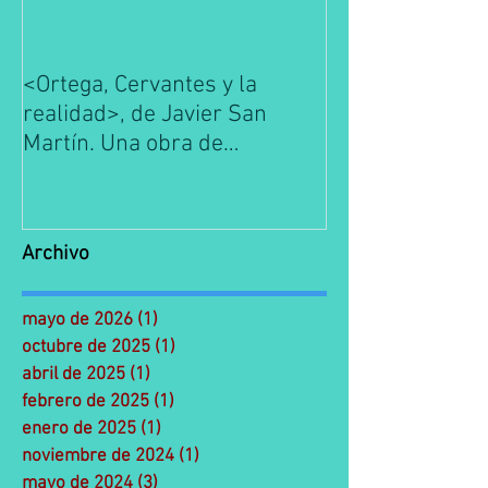
<Ortega, Cervantes y la
La Escuela de 
realidad>, de Javier San
es conocimient
Martín. Una obra de
y Gasset. Prim
referencia de la filosofía
Edición de José
española.
Medina.
Archivo
mayo de 2026
(1)
1 entrada
octubre de 2025
(1)
1 entrada
abril de 2025
(1)
1 entrada
febrero de 2025
(1)
1 entrada
enero de 2025
(1)
1 entrada
noviembre de 2024
(1)
1 entrada
mayo de 2024
(3)
3 entradas