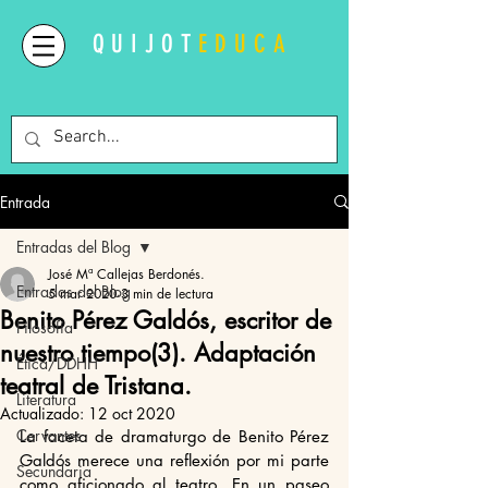
QUIJOT
EDUCA
Entrada
Entradas del Blog
José Mª Callejas Berdonés.
Entradas del Blog
5 mar 2020
3 min de lectura
Benito Pérez Galdós, escritor de
Filosofía
nuestro tiempo(3). Adaptación
Ética/DDHH
teatral de Tristana.
Literatura
Actualizado:
12 oct 2020
Cervantes
La faceta de dramaturgo de Benito Pérez 
Galdós merece una reflexión por mi parte 
Secundaria
como aficionado al teatro. En un paseo 