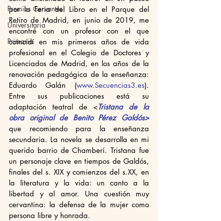
Premios Cervantes
por la Feria del Libro en el Parque del 
Retiro de Madrid, en junio de 2019, me 
Universitaria
encontré con un profesor con el que 
Primaria
coincidí en mis primeros años de vida 
profesional en el Colegio de Doctores y 
Licenciados de Madrid, en los años de la 
renovación pedagógica de la enseñanza: 
Eduardo Galán (
www.Secuencias3.es
). 
Entre sus publicaciones está su 
adaptación teatral de <
Tristana de la 
obra original de Benito Pérez Galdós>
que recomiendo para la enseñanza 
secundaria. La novela se desarrolla en mi 
querido barrio de Chamberí. Tristana fue 
un personaje clave en tiempos de Galdós, 
finales del s. XIX y comienzos del s.XX, en 
la literatura y la vida: un canto a la 
libertad y al amor. Una cuestión muy 
cervantina: la defensa de la mujer como 
persona libre y honrada.