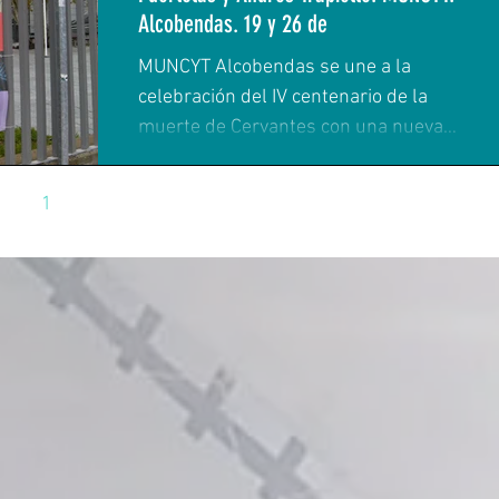
Alcobendas. 19 y 26 de
MUNCYT Alcobendas se une a la
celebración del IV centenario de la
muerte de Cervantes con una nueva
actividad: Escritores bajo las...
1
2
3
4