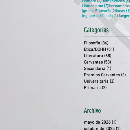
3 entradas
Homero
(3)
Humanidades
(6)
2 entradas
Humanismo
(2)
Iberoaméric
2 entra
Ignacio Ellacuría
(2)
Incas
(1
2 entradas
1 entr
Inglaterra
(2)
Italia
(1)
Jaeger
Categorías
Filosofía
(36)
36 entrada
Ética/DDHH
(51)
51 entr
Literatura
(68)
68 entrad
Cervantes
(53)
53 entrad
Secundaria
(1)
1 entrada
Premios Cervantes
(2)
2 
Universitaria
(3)
3 entra
Primaria
(2)
2 entradas
Archivo
mayo de 2026
(1)
1 entr
octubre de 2025
(1)
1 en