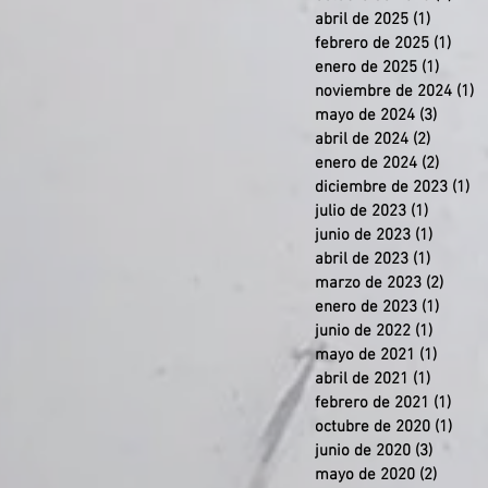
abril de 2025
(1)
1 entra
febrero de 2025
(1)
1 en
enero de 2025
(1)
1 entr
noviembre de 2024
(1)
1
mayo de 2024
(3)
3 entr
abril de 2024
(2)
2 entra
enero de 2024
(2)
2 entr
diciembre de 2023
(1)
1 
julio de 2023
(1)
1 entra
junio de 2023
(1)
1 entra
abril de 2023
(1)
1 entra
marzo de 2023
(2)
2 ent
enero de 2023
(1)
1 entr
junio de 2022
(1)
1 entra
mayo de 2021
(1)
1 entr
abril de 2021
(1)
1 entra
febrero de 2021
(1)
1 en
octubre de 2020
(1)
1 en
junio de 2020
(3)
3 entra
mayo de 2020
(2)
2 entr