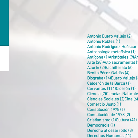
2 e
Antonio Buero Vallejo
(2)
1 entrada
Antonio Robles
(1)
Antonio Rodríguez Huéscar
1
Antropología metafísica
(1)
1 entrada
9 
Antígona
(1)
Aristóteles
(9)
A
28 entradas
Arte
(28)
Auto sacramental
(
2 entradas
6 e
Azorín
(2)
Bachillerato
(6)
4 en
Benito Pérez Galdós
(4)
14 entradas
Biografía
(14)
Buero Vallejo
(
1 en
Calderón de la Barca
(1)
114 entrada
1
Cervantes
(114)
Cicerón
(1)
7 entradas
Ciencia
(7)
Ciencias Natural
2 entra
Ciencias Sociales
(2)
Cine
(6)
1 entrada
Comercio Justo
(1)
1 entra
Constitución 1978
(1)
2 en
Constitución de 1978
(2)
1 entrada
Cristianismo
(1)
Cultura
(41)
1 entrada
Democracia
(1)
3 
Derecho al desarrollo
(3)
11 
Derechos Humanos
(11)