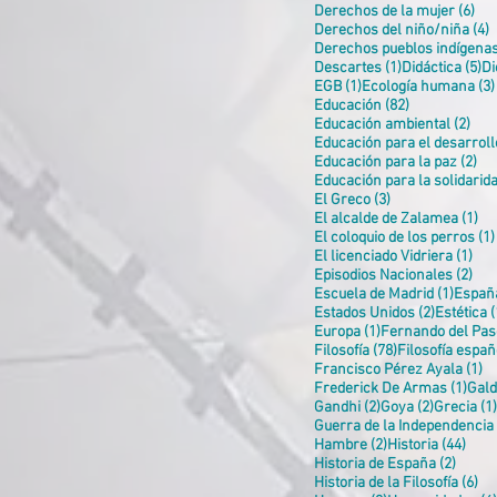
6 e
Derechos de la mujer
(6)
4
Derechos del niño/niña
(4)
Derechos pueblos indígena
1 entrada
5 
Descartes
(1)
Didáctica
(5)
Di
1 entrada
EGB
(1)
Ecología humana
(3)
82 entradas
Educación
(82)
2 e
Educación ambiental
(2)
Educación para el desarroll
2 e
Educación para la paz
(2)
Educación para la solidarid
3 entradas
El Greco
(3)
1 
El alcalde de Zalamea
(1)
El coloquio de los perros
(1)
1 e
El licenciado Vidriera
(1)
2 e
Episodios Nacionales
(2)
1 entr
Escuela de Madrid
(1)
Españ
2 entrada
Estados Unidos
(2)
Estética
(
1 entrada
Europa
(1)
Fernando del Pas
78 entradas
Filosofía
(78)
Filosofía españ
1 
Francisco Pérez Ayala
(1)
1 en
Frederick De Armas
(1)
Gal
2 entradas
2 entrada
Gandhi
(2)
Goya
(2)
Grecia
(1)
Guerra de la Independencia
2 entradas
44 e
Hambre
(2)
Historia
(44)
2 entr
Historia de España
(2)
6 
Historia de la Filosofía
(6)