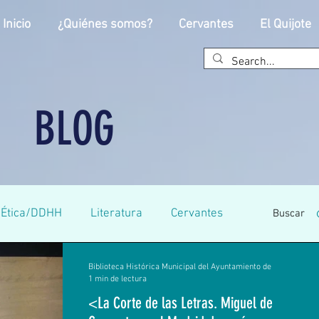
Inicio
¿Quiénes somos?
Cervantes
El Quijote
BLOG
Ética/DDHH
Literatura
Cervantes
Buscar
Biblioteca Histórica Municipal del Ayuntamiento de
antes
Universitaria
Primaria
1 min de lectura
<La Corte de las Letras. Miguel de