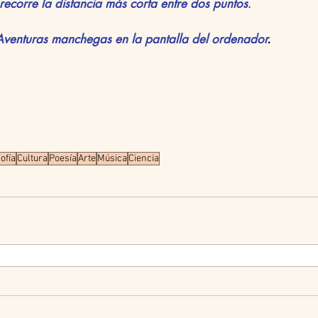
corre la distancia más corta entre dos puntos
.  
nturas manchegas en la pantalla del ordenador
.
ofía
Cultura
Poesía
Arte
Música
Ciencia