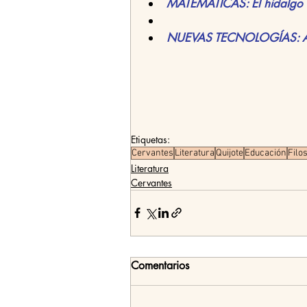
MATEMÁTICAS: El hidalgo re
NUEVAS TECNOLOGÍAS: Ave
Etiquetas:
Cervantes
Literatura
Quijote
Educación
Filos
Literatura
Cervantes
Comentarios