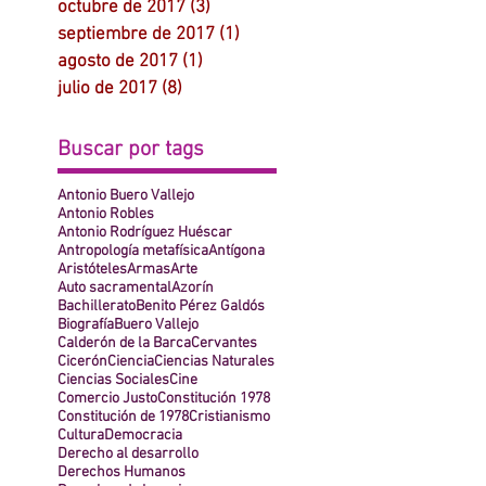
octubre de 2017
(3)
3 entradas
septiembre de 2017
(1)
1 entrada
agosto de 2017
(1)
1 entrada
julio de 2017
(8)
8 entradas
Buscar por tags
Antonio Buero Vallejo
Antonio Robles
Antonio Rodríguez Huéscar
Antropología metafísica
Antígona
Aristóteles
Armas
Arte
Auto sacramental
Azorín
Bachillerato
Benito Pérez Galdós
Biografía
Buero Vallejo
Calderón de la Barca
Cervantes
Cicerón
Ciencia
Ciencias Naturales
Ciencias Sociales
Cine
Comercio Justo
Constitución 1978
Constitución de 1978
Cristianismo
Cultura
Democracia
Derecho al desarrollo
Derechos Humanos