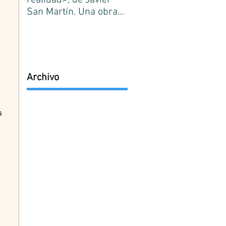
realidad>, de Javier
¿Qué es conocimiento?
San Martín. Una obra
José Ortega y Gasset.
de referencia de la
Primer número.
filosofía española.
Edición de José Lasag
Medina.
Archivo
 
s 