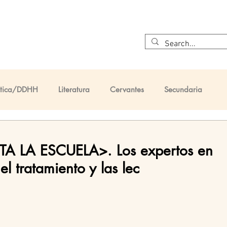
Inicio
¿Quiénes somos?
Cervantes
El Quijote
Ética/DDHH
Literatura
Cervantes
Secundaria
taria
Primaria
A LA ESCUELA>. Los expertos en
el tratamiento y las lec