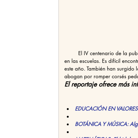
         El IV centenario de la publicación más famosa de Cervantes ha irrumpido con fuerza 
en las escuelas. Es difícil enco
este año. También han surgido lo
abogan por romper corsés ped
El reportaje ofrece más in
EDUCACIÓN EN VALORES: "P
BOTÁNICA Y MÚSICA: Alguna