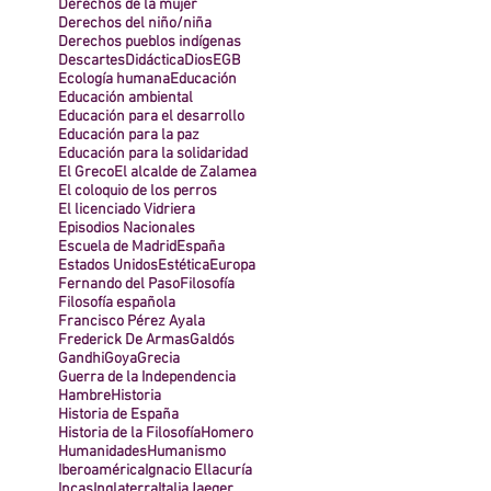
Derechos de la mujer
Derechos del niño/niña
Derechos pueblos indígenas
Descartes
Didáctica
Dios
EGB
Ecología humana
Educación
Educación ambiental
Educación para el desarrollo
Educación para la paz
Educación para la solidaridad
El Greco
El alcalde de Zalamea
El coloquio de los perros
El licenciado Vidriera
Episodios Nacionales
Escuela de Madrid
España
Estados Unidos
Estética
Europa
Fernando del Paso
Filosofía
Filosofía española
Francisco Pérez Ayala
Frederick De Armas
Galdós
Gandhi
Goya
Grecia
Guerra de la Independencia
Hambre
Historia
Historia de España
Historia de la Filosofía
Homero
Humanidades
Humanismo
Iberoamérica
Ignacio Ellacuría
Incas
Inglaterra
Italia
Jaeger