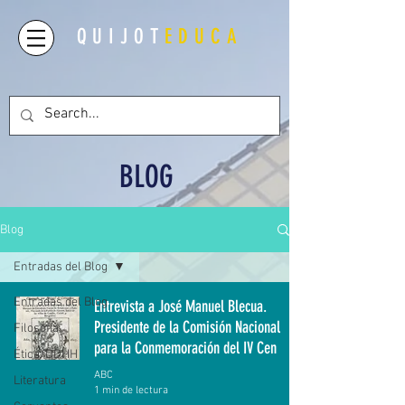
QUIJOT
EDUCA
BLOG
Blog
Entradas del Blog
Entradas del Blog
Entrevista a José Manuel Blecua.
Presidente de la Comisión Nacional
Filosofía
para la Conmemoración del IV Cen
Ética/DDHH
ABC
Literatura
1 min de lectura