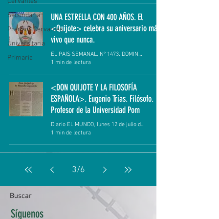
Cervantes
Secundaria
UNA ESTRELLA CON 400 AÑOS. El
<Quijote> celebra su aniversario más
Premios Cervantes
vivo que nunca.
Universitaria
EL PAÍS SEMANAL. Nº 1473. DOMINGO 19 DE DICIEMBRE
Primaria
1 min de lectura
<DON QUIJOTE Y LA FILOSOFÍA
ESPAÑOLA>. Eugenio Trías. Filósofo.
Profesor de la Universidad Pom
Diario EL MUNDO, lunes 12 de julio de 2004.
1 min de lectura
3
/
6
Buscar
Síguenos