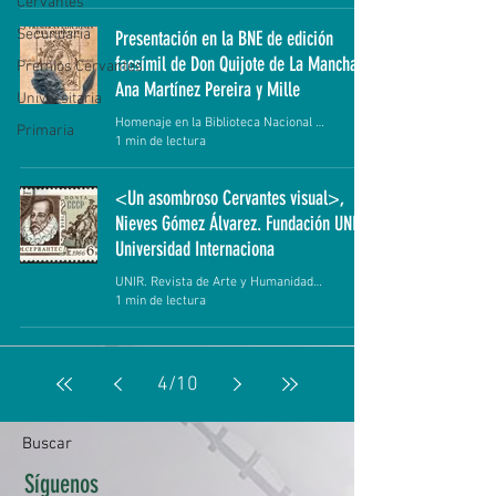
Cervantes
Secundaria
Presentación en la BNE de edición
facsímil de Don Quijote de La Mancha.
Premios Cervantes
Ana Martínez Pereira y Mille
Universitaria
Homenaje en la Biblioteca Nacional de España a
Primaria
1 min de lectura
<Un asombroso Cervantes visual>,
Nieves Gómez Álvarez. Fundación UNIR
Universidad Internaciona
UNIR. Revista de Arte y Humanidades. Martes 26 de
1 min de lectura
4
/
10
Buscar
Síguenos