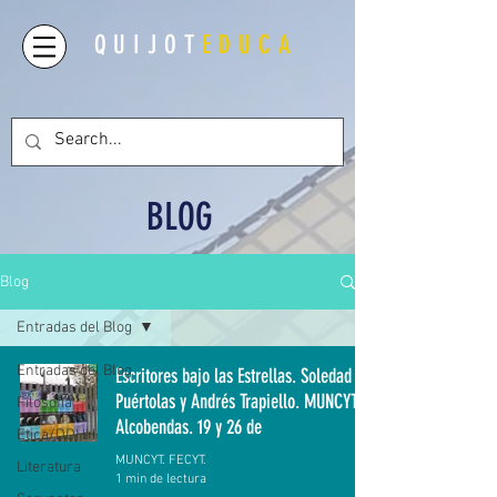
QUIJOT
EDUCA
BLOG
Blog
Entradas del Blog
Entradas del Blog
Escritores bajo las Estrellas. Soledad
Puértolas y Andrés Trapiello. MUNCYT.
Filosofía
Alcobendas. 19 y 26 de
Ética/DDHH
MUNCYT. FECYT.
Literatura
1 min de lectura