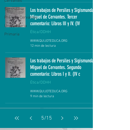
Cervantes
Secundaria
Los trabajos de Persiles y Sigismunda.
Miguel de Cervantes. Tercer
Premios Cervantes
comentario: Libros III y IV. (IV
Universitaria
Ética/DDHH
Primaria
WWW.QUIJOTEDUCA.ORG
12 min de lectura
Los trabajos de Persiles y Sigismunda.
Miguel de Cervantes. Segundo
comentario: Libros I y II. (IV c
Ética/DDHH
WWW.QUIJOTEDUCA.ORG
9 min de lectura
5
/
15