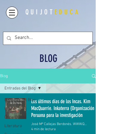
QUIJOT
EDUCA
BLOG
Blog
Entradas del Blog
Entradas del Blog
Los últimos días de los Incas. Kim
MacQuarrie. Inkaterra (Organización
Filosofía
Peruana para la investigación
Ética/DDHH
José Mª Callejas Berdonés. WWW.QUIJOTEDUCA.ORG
Literatura
4 min de lectura